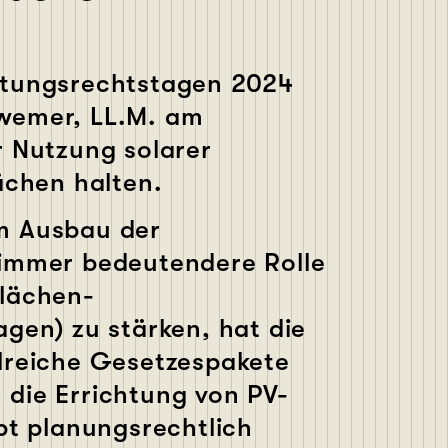
ltungsrechtstagen 2024
wemer, LL.M. am
r Nutzung solarer
ächen halten.
m Ausbau der
 immer bedeutendere Rolle
flächen-
gen) zu stärken, hat die
lreiche Gesetzespakete
die Errichtung von PV-
bt planungsrechtlich